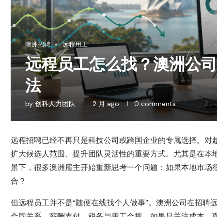
澳洲招聘
远程用工
远程员工怎么找？澳洲公司
法
by
创科人力团队
2 月 ago
0 comments
远程招聘已经不再只是科技公司或跨国企业的专属选择。对
扩大候选人范围、提升团队灵活性的重要方式。尤其是在本
景下，很多澳洲雇主开始重新思考一个问题：如果本地市场
合？
但远程员工并不是“随便在线找个人做事”。澳洲公司在招聘
合同关系、薪酬支付、税务与用工合规。如果只关注成本，而