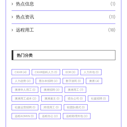
热点信息
(1)
热点资讯
(11)
远程用工
(18)
热门分类
CKHR
(4)
CKHR创科人力
(1)
EOR
(3)
人力外包
(1)
人力趋势
(2)
墨尔本招聘
(2)
数字游民
(1)
澳洲
(4)
澳洲华人用工
(1)
澳洲招聘
(3)
澳洲用工
(7)
澳洲用工成本
(2)
澳洲雇主
(1)
猎头公司
(1)
社媒招聘
(1)
社媒运营招聘
(1)
跨境用工
(1)
轻团队模式
(1)
远程ADMIN
(1)
远程办公
(2)
远程助理外包
(2)