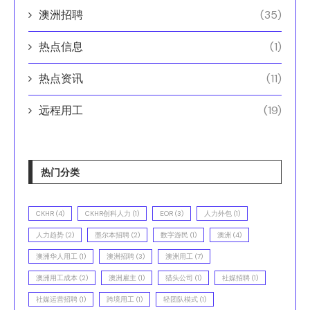
澳洲招聘
(35)
热点信息
(1)
热点资讯
(11)
远程用工
(19)
热门分类
CKHR
(4)
CKHR创科人力
(1)
EOR
(3)
人力外包
(1)
人力趋势
(2)
墨尔本招聘
(2)
数字游民
(1)
澳洲
(4)
澳洲华人用工
(1)
澳洲招聘
(3)
澳洲用工
(7)
澳洲用工成本
(2)
澳洲雇主
(1)
猎头公司
(1)
社媒招聘
(1)
社媒运营招聘
(1)
跨境用工
(1)
轻团队模式
(1)