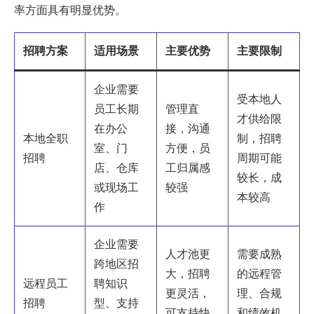
率方面具有明显优势。
招聘方案
适用场景
主要优势
主要限制
企业需要
受本地人
员工长期
管理直
才供给限
在办公
接，沟通
本地全职
制，招聘
室、门
方便，员
招聘
周期可能
店、仓库
工归属感
较长，成
或现场工
较强
本较高
作
企业需要
人才池更
需要成熟
跨地区招
大，招聘
的远程管
远程员工
聘知识
更灵活，
理、合规
招聘
型、支持
可支持快
和绩效机