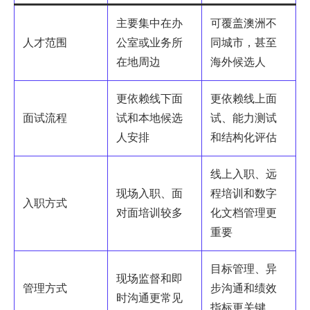
主要集中在办
可覆盖澳洲不
人才范围
公室或业务所
同城市，甚至
在地周边
海外候选人
更依赖线下面
更依赖线上面
面试流程
试和本地候选
试、能力测试
人安排
和结构化评估
线上入职、远
现场入职、面
程培训和数字
入职方式
对面培训较多
化文档管理更
重要
目标管理、异
现场监督和即
管理方式
步沟通和绩效
时沟通更常见
指标更关键