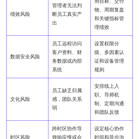
用目标、交付
管理者无法判
物、周期复盘
绩效风险
断员工真实产
和关键指标管
出
理绩效
员工远程访问
设置权限分
客户资料、财
级、多因素认
数据安全风险
务数据或内部
证和设备管理
系统
规则
安排线上入
员工缺乏归属
职、导师机
文化风险
感，团队关系
制、定期沟通
弱
和团队反馈
跨时区协作导
设定核心协作
时区风险
致响应慢或会
时间和异步沟