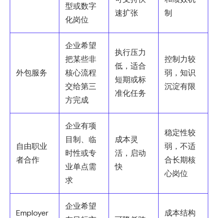
型或数字
速扩张
制
化岗位
企业希望
执行压力
把某些非
控制力较
低，适合
外包服务
核心流程
弱，知识
短期或标
交给第三
沉淀有限
准化任务
方完成
企业有项
稳定性较
目制、临
成本灵
自由职业
弱，不适
时性或专
活，启动
者合作
合长期核
业单点需
快
心岗位
求
企业希望
Employer
成本结构