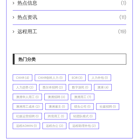
热点信息
(1)
热点资讯
(11)
远程用工
(19)
热门分类
CKHR
(4)
CKHR创科人力
(1)
EOR
(3)
人力外包
(1)
人力趋势
(2)
墨尔本招聘
(2)
数字游民
(1)
澳洲
(4)
澳洲华人用工
(1)
澳洲招聘
(3)
澳洲用工
(7)
澳洲用工成本
(2)
澳洲雇主
(1)
猎头公司
(1)
社媒招聘
(1)
社媒运营招聘
(1)
跨境用工
(1)
轻团队模式
(1)
远程ADMIN
(1)
远程办公
(2)
远程助理外包
(2)