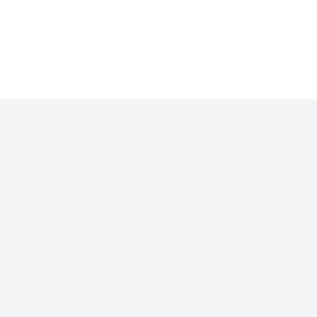
快速链接
远程协作指南
咨询招聘流程